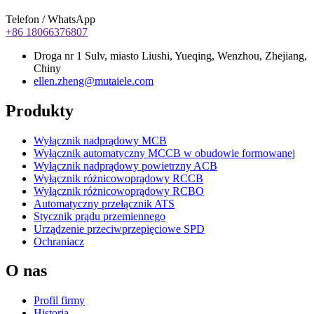
Telefon / WhatsApp
+86 18066376807
Droga nr 1 Sulv, miasto Liushi, Yueqing, Wenzhou, Zhejiang,
Chiny
ellen.zheng@mutaiele.com
Produkty
Wyłącznik nadprądowy MCB
Wyłącznik automatyczny MCCB w obudowie formowanej
Wyłącznik nadprądowy powietrzny ACB
Wyłącznik różnicowoprądowy RCCB
Wyłącznik różnicowoprądowy RCBO
Automatyczny przełącznik ATS
Stycznik prądu przemiennego
Urządzenie przeciwprzepięciowe SPD
Ochraniacz
O nas
Profil firmy
Historia