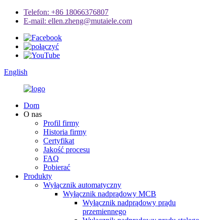
Telefon: +86 18066376807
E-mail: ellen.zheng@mutaiele.com
English
Dom
O nas
Profil firmy
Historia firmy
Certyfikat
Jakość procesu
FAQ
Pobierać
Produkty
Wyłącznik automatyczny
Wyłącznik nadprądowy MCB
Wyłącznik nadprądowy prądu
przemiennego