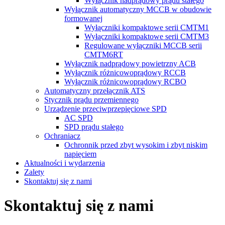
Wyłącznik nadprądowy prądu stałego
Wyłącznik automatyczny MCCB w obudowie
formowanej
Wyłączniki kompaktowe serii CMTM1
Wyłączniki kompaktowe serii CMTM3
Regulowane wyłączniki MCCB serii
CMTM6RT
Wyłącznik nadprądowy powietrzny ACB
Wyłącznik różnicowoprądowy RCCB
Wyłącznik różnicowoprądowy RCBO
Automatyczny przełącznik ATS
Stycznik prądu przemiennego
Urządzenie przeciwprzepięciowe SPD
AC SPD
SPD prądu stałego
Ochraniacz
Ochronnik przed zbyt wysokim i zbyt niskim
napięciem
Aktualności i wydarzenia
Zalety
Skontaktuj się z nami
Skontaktuj się z nami