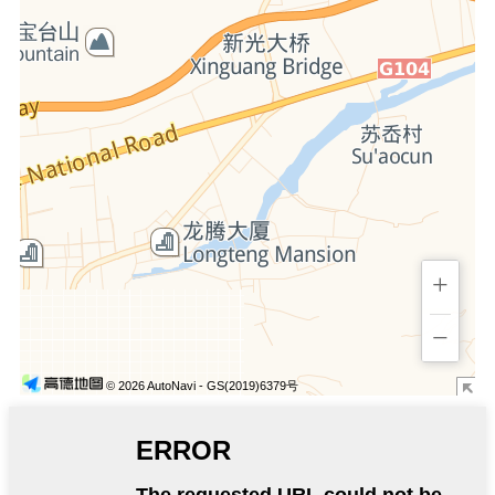
+
−
© 2026 AutoNavi
- GS(2019)6379号